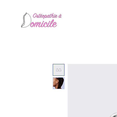
Manon Espinosa Oste
Ostéopathie
au Port de Ni
les Hôtels et sur les Yachts
Drainage Lymphatique Mé
Accueil
Qui suis-je ?
Pour qui ?
Articles
Draina