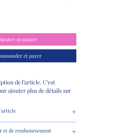
Ajouter au panier
mmander et payer
ption de l’article. C’est 
our ajouter plus de détails sur 
s que la taille, la matière, les 
ien et les instructions de 
'article
 pour ajouter des informations sur votre 
ur et de remboursement
tailles disponibles
, 
les matériaux 
ions d'entretien et de nettoyage
. Vous 