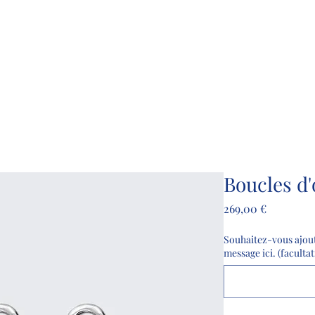
opathe D.O.
ce &
Ostéopathie
à Domicile, dans
thode Renata Franca
ge Lymphatique
Plus
Boucles d'
Prix
269,00 €
Souhaitez-vous ajout
message ici. (facultat