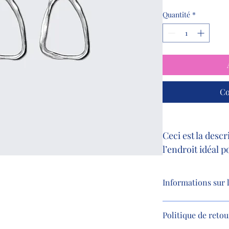
Quantité
*
Co
Ceci est la descri
l’endroit idéal p
votre article, tel
conseils d’entret
Informations sur l
nettoyage.
C'est l'endroit idéal
Politique de reto
article, telles que les 
utilisés
, 
les instruct