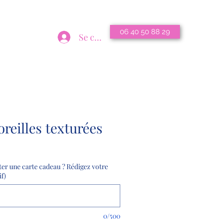
06 40 50 88 29
Se connecter
osteomanon.espinosa@gmail.com
oreilles texturées
er une carte cadeau ? Rédigez votre
if)
0/500