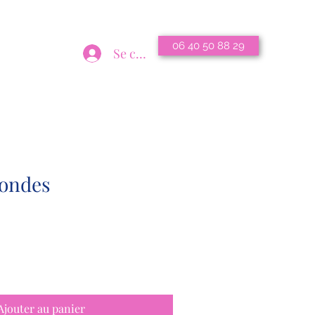
06 40 50 88 29
Se connecter
osteomanon.espinosa@gmail.com
rondes
Ajouter au panier