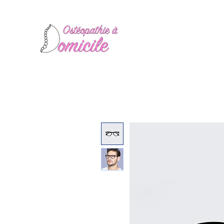
Manon Espinosa Oste
Ostéopathie
au Port de Ni
les Hôtels et sur les Yachts
Drainage Lymphatique Mé
Accueil
Qui suis-je ?
Pour qui ?
Articles
Draina