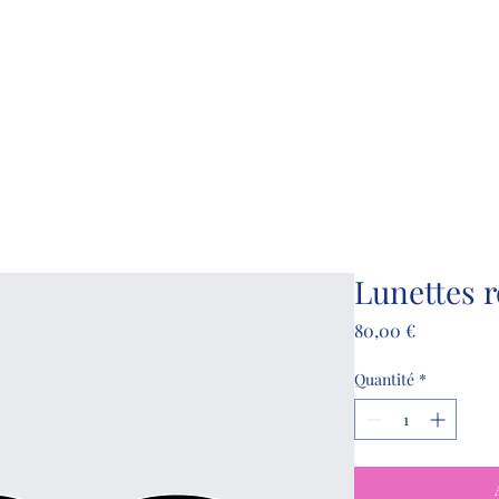
opathe D.O.
ce &
Ostéopathie
à Domicile, dans
thode Renata Franca
ge Lymphatique
Plus
Lunettes 
Prix
80,00 €
Quantité
*